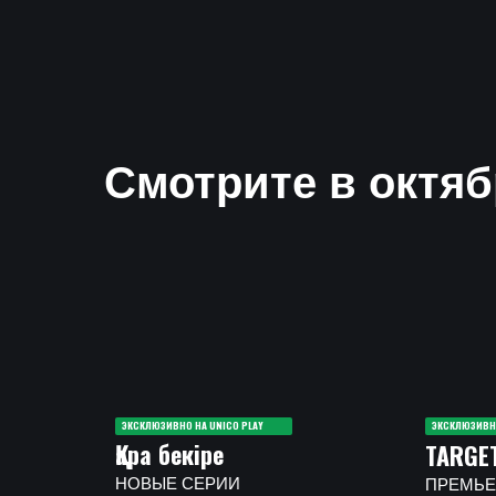
Смотрите в октяб
ЭКСКЛЮЗИВНО НА UNICO PLAY
ЭКСКЛЮЗИВНО
Қара бекіре
TARGE
НОВЫЕ СЕРИИ
ПРЕМЬЕ